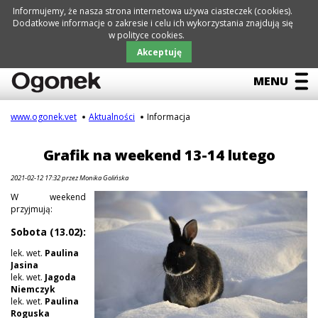
Informujemy, że nasza strona internetowa używa ciasteczek (cookies).
Dodatkowe informacje o zakresie i celu ich wykorzystania znajdują się
w polityce cookies.
Pomiń
nawigację
LECZNICA
AKTUALNOŚCI
NIEZBĘDNIK
GALERIA
KONTAKTY
Akceptuję
MENU
www.ogonek.vet
Aktualności
Informacja
Pomiń
Aktualności
nawigację
Grafik na weekend 13-14 lutego
Kącik adopcyjny
2021-02-12 17:32
przez Monika Golińska
W weekend
przyjmują:
Sobota (13.02):
lek. wet.
Paulina
Jasina
lek. wet.
Jagoda
Niemczyk
lek. wet.
Paulina
Roguska