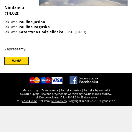
Niedziela
(14.02):
lek. wet.
Paulina Jasina
lek. wet.
Paulina Roguska
lek. wet.
Katarzyna Godzielińska -
USG (10-13)
Zapraszamy!
Wróć
Mapa strony
|
Zastrzeżenia
|
Polityka cookies
|
Polityka Prywatności
OGONEK Specjalistyczna przychodnia weterynaryjna dla małych ssaków,
ul. Krępowieckiego 10 lok. U-14, 01-456 Warszawa
tel.:
22 664 66 88
• tel. kom.:
66 664 66 88
• Copyright © 2008-2026 - "Ogonek" s.c.