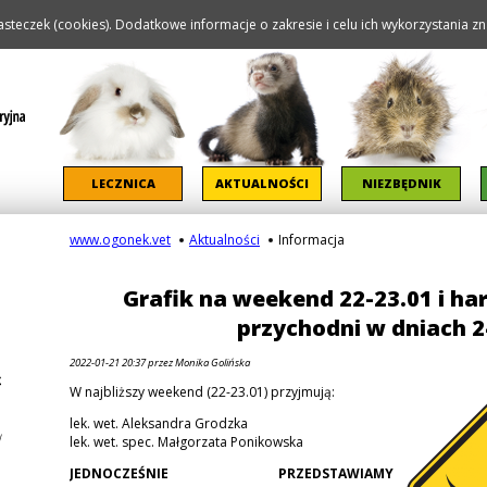
steczek (cookies). Dodatkowe informacje o zakresie i celu ich wykorzystania zna
Pomiń nawigację
LECZNICA
AKTUALNOŚCI
NIEZBĘDNIK
www.ogonek.vet
Aktualności
Informacja
Grafik na weekend 22-23.01 i h
przychodni w dniach 2
2022-01-21 20:37
przez Monika Golińska
W najbliższy weekend (22-23.01) przyjmują:
lek. wet. Aleksandra Grodzka
lek. wet. spec. Małgorzata Ponikowska
JEDNOCZEŚNIE PRZEDSTAWIAMY