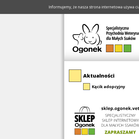
Informujemy, że nasza strona internetowa używa cia
Pomiń
Aktualności
nawigację
Kącik adopcyjny