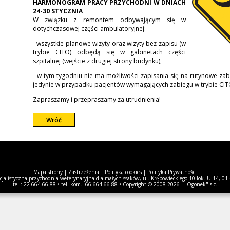
HARMONOGRAM PRACY PRZYCHODNI W DNIACH
24-30 STYCZNIA
W związku z remontem odbywającym się w
dotychczasowej części ambulatoryjnej:
- wszystkie planowe wizyty oraz wizyty bez zapisu (w
trybie CITO) odbędą się w gabinetach części
szpitalnej (wejście z drugiej strony budynku),
- w tym tygodniu nie ma możliwości zapisania się na rutynowe zabi
jedynie w przypadku pacjentów wymagających zabiegu w trybie CIT
Zapraszamy i przepraszamy za utrudnienia!
Wróć
Mapa strony
|
Zastrzeżenia
|
Polityka cookies
|
Polityka Prywatności
listyczna przychodnia weterynaryjna dla małych ssaków, ul. Krępowieckiego 10 lok. U-14, 0
tel.:
22 664 66 88
• tel. kom.:
66 664 66 88
• Copyright © 2008-2026 - "Ogonek" s.c.