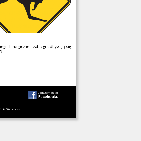
egi chirurgiczne - zabiegi odbywają się
O.
1-456 Warszawa