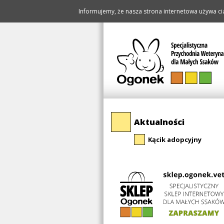
Informujemy, że nasza strona internetowa używa cia
Pomiń
Aktualności
nawigację
Kącik adopcyjny