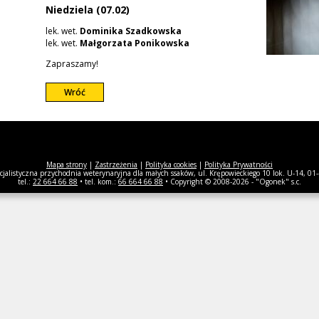
Niedziela (07.02)
lek. wet.
Dominika Szadkowska
lek. wet.
Małgorzata Ponikowska
Zapraszamy!
Wróć
Mapa strony
|
Zastrzeżenia
|
Polityka cookies
|
Polityka Prywatności
listyczna przychodnia weterynaryjna dla małych ssaków, ul. Krępowieckiego 10 lok. U-14, 0
tel.:
22 664 66 88
• tel. kom.:
66 664 66 88
• Copyright © 2008-2026 - "Ogonek" s.c.