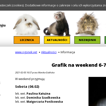
steczek (cookies). Dodatkowe informacje o zakresie i celu ich wykorzystania zna
Pomiń nawigację
LECZNICA
AKTUALNOŚCI
NIEZBĘDNIK
www.ogonek.vet
Aktualności
Informacja
Grafik na weekend 6-7
2021-02-05 16:57
przez Monika Golińska
W weekend przyjmują:
Sobota (06.02)
lek. wet.
Paulina Kałużna
lek. wet.
Dominika Szadkowska
lek. wet.
Małgorzata Ponikowska