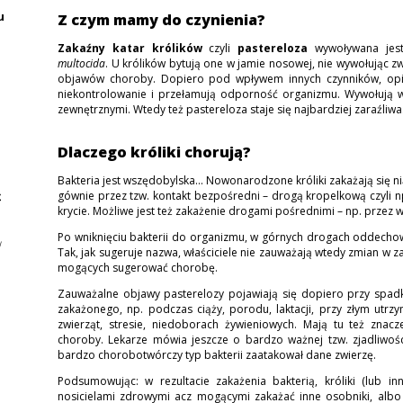
u
Z czym mamy do czynienia?
Zakaźny katar królików
czyli
pastereloza
wywoływana jest
multocida
. U królików bytują one w jamie nosowej, nie wywołując zw
objawów choroby. Dopiero pod wpływem innych czynników, opis
niekontrolowanie i przełamują odporność organizmu. Wywołują
zewnętrznymi. Wtedy też pastereloza staje się najbardziej zaraźliwa
Dlaczego króliki chorują?
Bakteria jest wszędobylska... Nowonarodzone króliki zakażają się n
gównie przez tzw. kontakt bezpośredni – drogą kropelkową czyli np
krycie. Możliwe jest też zakażenie drogami pośrednimi – np. przez 
Po wniknięciu bakterii do organizmu, w górnych drogach oddecho
Tak, jak sugeruje nazwa, właściciele nie zauważają wtedy zmian w 
mogących sugerować chorobę.
Zauważalne objawy pasterelozy pojawiają się dopiero przy spad
zakażonego, np. podczas ciąży, porodu, laktacji, przy złym utrz
zwierząt, stresie, niedoborach żywieniowych. Mają tu też znacz
choroby. Lekarze mówia jeszcze o bardzo ważnej tzw. zjadliwości
bardzo chorobotwórczy typ bakterii zaatakował dane zwierzę.
Podsumowując: w rezultacie zakażenia bakterią, króliki (lub i
nosicielami zdrowymi acz mogącymi zakażać inne osobniki, albo