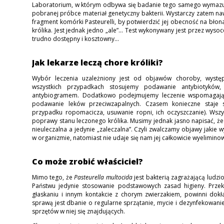
Laboratorium, w którym odbywa się badanie tego samego wymazu
pobranej próbce materiał genetyczny bakterii. Wystarczy zatem na
fragment komórki Pasteurelli, by potwierdzić jej obecność na bł
królika. Jest jednak jedno „ale”... Test wykonywany jest przez wysoc
trudno dostępny i kosztowny...
Jak lekarze leczą chore króliki?
Wybór leczenia uzależniony jest od objawów choroby, wystę
wszystkich przypadkach stosujemy podawanie antybiotyków
antybiogramem. Dodatkowo podejmujemy leczenie wspomagające,
podawanie leków przeciwzapalnych. Czasem konieczne staje si
przypadku ropomacicza, usuwanie ropni, ich oczyszczanie). Wszy
poprawy stanu leczonego królika. Musimy jednak jasno napisać, ż
nieuleczalna a jedynie „zaleczalna”. Czyli zwalczamy objawy jakie w
w organizmie, natomiast nie udaje się nam jej całkowicie wyelimin
Co może zrobić właściciel?
Mimo tego, że
Pasteurella multocida
jest bakterią zagrażającą ludz
Państwu jedynie stosowanie podstawowych zasad higieny. Przekła
głaskaniu i innym kontakcie z chorym zwierzakiem, powinni dokł
sprawą jest dbanie o regularne sprzątanie, mycie i dezynfekowani
sprzętów w niej się znajdujących.