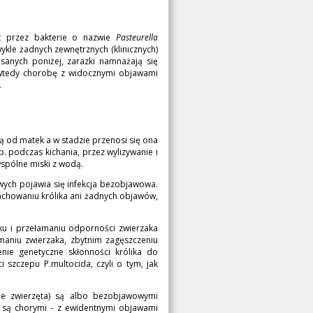
 przez bakterie o nazwie
Pasteurella
ykle żadnych zewnętrznych (klinicznych)
anych poniżej, zarazki namnażają się
 wtedy chorobę z widocznymi objawami
.
ią od matek a w stadzie przenosi się ona
. podczas kichania, przez wylizywanie i
wspólne miski z wodą.
wych pojawia się infekcja bezobjawowa.
zachowaniu królika ani żadnych objawów,
ku i przełamaniu odporności zwierzaka
ymaniu zwierzaka, zbytnim zagęszczeniu
enie genetyczne skłonności królika do
 szczepu P.multocida, czyli o tym, jak
nne zwierzęta) są albo bezobjawowymi
 są chorymi - z ewidentnymi objawami