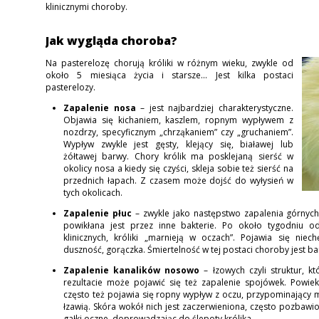
klinicznymi choroby.
Jak wygląda choroba?
Na pasterelozę chorują króliki w różnym wieku, zwykle od
około 5 miesiąca życia i starsze... Jest kilka postaci
pasterelozy.
Zapalenie nosa
– jest najbardziej charakterystyczne.
Objawia się kichaniem, kaszlem, ropnym wypływem z
nozdrzy, specyficznym „chrząkaniem” czy „gruchaniem”.
Wypływ zwykle jest gęsty, klejący się, białawej lub
żółtawej barwy. Chory królik ma posklejaną sierść w
okolicy nosa a kiedy się czyści, skleja sobie też sierść na
przednich łapach. Z czasem może dojść do wyłysień w
tych okolicach.
Zapalenie płuc
– zwykle jako następstwo zapalenia górnyc
powikłana jest przez inne bakterie. Po około tygodniu o
klinicznych, króliki „marnieją w oczach”. Pojawia się niec
duszność, gorączka. Śmiertelność w tej postaci choroby jest ba
Zapalenie kanalików nosowo
– łzowych czyli struktur, k
rezultacie może pojawić się też zapalenie spojówek. Powiek
często też pojawia się ropny wypływ z oczu, przypominający m
łzawią. Skóra wokół nich jest zaczerwieniona, często pozbawi
gałki oczne, doprowadzając do ślepoty królika...