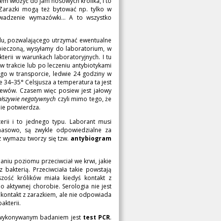
wiem włożyć do jam nosowych królika, i to
. Zarazki mogą też bytować np. tylko w
wadzenie wymazówki... A to wszystko
lu, pozwalającego utrzymać ewentualne
pieczoną, wysyłamy do laboratorium, w
erii w warunkach laboratoryjnych. I tu
 w trakcie lub po leczeniu antybiotykami
go w transporcie, ledwie 24 godziny w
 34–35° Celsjusza a temperatura ta jest
iewów. Czasem więc posiew jest jałowy
ałszywie negatywnych
czyli mimo tego, że
ie potwierdza.
erii i to jednego typu. Laborant musi
 masowo, są zwykle odpowiedzialne za
 z wymazu tworzy się tzw.
antybiogram
niu poziomu przeciwciał we krwi, jakie
 bakterią. Przeciwciała takie powstają
zość królików miała kiedyś kontakt z
o aktywnej chorobie. Serologia nie jest
 kontakt z zarazkiem, ale nie odpowiada
akterii.
o wykonywanym badaniem jest
test PCR
.