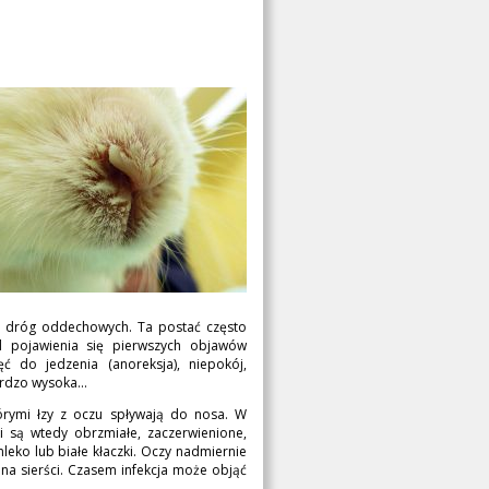
h dróg oddechowych. Ta postać często
d pojawienia się pierwszych objawów
hęć do jedzenia (anoreksja), niepokój,
rdzo wysoka...
tórymi łzy z oczu spływają do nosa. W
i są wtedy obrzmiałe, zaczerwienione,
leko lub białe kłaczki. Oczy nadmiernie
ona sierści. Czasem infekcja może objąć