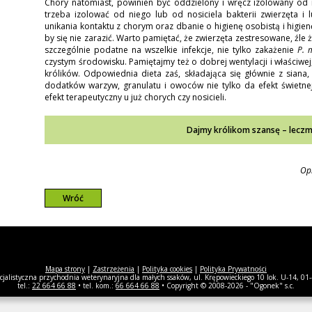
Chory natomiast, powinien być oddzielony i wręcz izolowany od
trzeba izolować od niego lub od nosiciela bakterii zwierzęta i
unikania kontaktu z chorym oraz dbanie o higienę osobistą i higie
by się nie zarazić. Warto pamiętać, że zwierzęta zestresowane, źle
szczególnie podatne na wszelkie infekcje, nie tylko zakażenie
P. 
czystym środowisku. Pamiętajmy też o dobrej wentylacji i właściwej
królików. Odpowiednia dieta zaś, składająca się głównie z siana,
dodatków warzyw, granulatu i owoców nie tylko da efekt świetnej
efekt terapeutyczny u już chorych czy nosicieli.
Dajmy królikom szansę – leczmy
Opr
Wróć
Mapa strony
|
Zastrzeżenia
|
Polityka cookies
|
Polityka Prywatności
listyczna przychodnia weterynaryjna dla małych ssaków, ul. Krępowieckiego 10 lok. U-14, 0
tel.:
22 664 66 88
• tel. kom.:
66 664 66 88
• Copyright © 2008-2026 - "Ogonek" s.c.