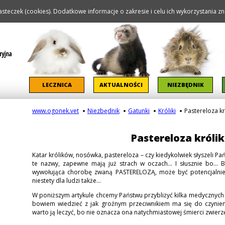
steczek (cookies). Dodatkowe informacje o zakresie i celu ich wykorzystania zna
Pomiń nawigację
LECZNICA
AKTUALNOŚCI
NIEZBĘDNIK
www.ogonek.vet
Niezbędnik
Gatunki
Króliki
Pastereloza k
Pastereloza króli
Katar królików, nosówka, pastereloza – czy kiedykolwiek słyszeli Pań
te nazwy, zapewne mają już strach w oczach... I słusznie bo...
wywołująca chorobę zwaną PASTERELOZĄ, może być potencjalnie 
niestety dla ludzi także...
W poniższym artykule chcemy Państwu przybliżyć kilka medycznych 
bowiem wiedzieć z jak groźnym przeciwnikiem ma się do czynien
warto ją leczyć, bo nie oznacza ona natychmiastowej śmierci zwierz