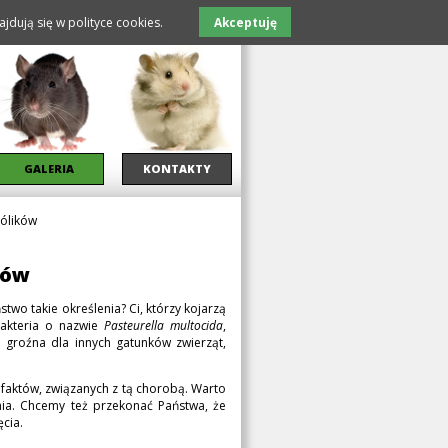
jdują się w polityce cookies.
Akceptuję
GALERIA
KONTAKTY
rólików
ków
stwo takie określenia? Ci, którzy kojarzą
 Bakteria o nazwie
Pasteurella multocida
,
groźna dla innych gatunków zwierząt,
faktów, związanych z tą chorobą. Warto
ia. Chcemy też przekonać Państwa, że
ęcia.