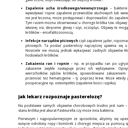
Zapalenie ucha środkowego/wewnętrznego
– bakteri
wywoływać ropne zapalenie przewodów słuchowych lub wewnę
nie jest leczona, może postępować i doprowadzić do zapalenia
Tym razem można obserwować u chorego królika tzw. objawy n
własnej osi, skręcenie głowy i szyi, oczopląs. Objawy te m
królików – encefalitozoonozą.
Infekcje narządów płciowych
czyli zapalenie jąder, ropoma
płciowych. Ta postać pasterelozy najczęściej ujawnia się u
Nosiciele nie muszą jednak wykazywać żadnych objawów klin
hodowlach królików.
Zakażenia ran i ropnie
– np. w przypadku ran po ugryzi
zakażenie zwykle następuje przez ich wylizywanie. Opi
wierzchołków zębów królików, spowodowane zakażeniem P
przenosić też hematogenie – tj. poprzez krew. Może wted
pooperacyjne np.
osteomyelitis
(zapalenie kości i szpiku).
Jak lekarz rozpoznaje pasterelozę?
Na podstawie samych objawów chorobowych trudno jest nam – l
stanu królika jest akurat Pasteurella czy może inna bakteria.
Pierwszym i najpopularniejszym ze sposobów, abyśmy się upewn
wzięcie odrobiny ropy i komórek z chorego miejsca za pomocą spe