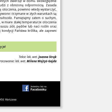
 innych zwierząt w domu. Bezwzględnie
 ludzi z obniżoną odpornością. Zasada
nę otoczenia, powinno wtedy wystarczyć,
 żywione i trzymane w złych warunkach są
multocida
. Pamiętajmy zatem o suchym,
, w miare stałej temperaturze otoczenia
 suszu ziół, pędów lub naci roślin oraz
 kondycji Państwa królika, ale zapewni
 je!
Tekst: lek. wet.
Joanna Strąk
acowanie: lek. wet.
Milena Wojtyś-Gajda
1-456 Warszawa