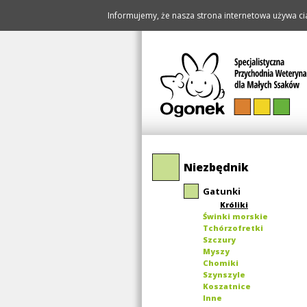
Informujemy, że nasza strona internetowa używa cia
Pomiń
Niezbędnik
nawigację
Gatunki
Króliki
Świnki morskie
Tchórzofretki
Szczury
Myszy
Chomiki
Szynszyle
Koszatnice
Inne