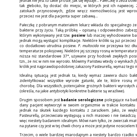
Jednak nie jest to takie proste, jak się wydaje... Pałeczkę trzeba bo
tak głeboko, by dostać do miejsc, w których jest ich najwiecej
zatokach przynosowych, gdzie wręcz niemożliwością jest wpro
przecież nie jest dla pacjenta super zabawą...
Pałeczkę z pobranym materiałem lekarz wkłada do specjalnego że
bakterie przy życiu. Taką próbkę – opisaną i odpowiednio zabez
którym wykonywany jest tzw.
posiew
lub inaczej wyhodowanie bakt
jednak mogą wystąpić komplikacje. Niektóre króliki są już przecież
co dodatkowo utrudnia posiew.
P. multocida
nie przeżywa też dłu
temperaturze pokojowej. Niektóre jej szczepy rosną w temperaturze
niższa niż standardowe 37°, używane przy hodowli zwykłych pos
tzn., że nic w nim nie wyrosło. Mówimy Państwu wtedy o wynikach
f
królik jest najprawdopodobniej zakażony Pasteurellą, wymaz tego n
Idealną sytuacją jest jednak ta, kiedy wymaz zawiera dużo bakt
zidentyfikować wszystkie wyrosłe gatunki, ale te, które rosną
chorobę. Dla wszystkich, potencjalnie groźnych bakterii wyrosłych
(określa, na jakie antybiotyki konkretne bakterie są wrażliwe).
Drugim sposobem jest
badanie serologiczne
polegające na bada
dany pacjent wytworzył w swoim organizmie w trakcie kontaktu z
jednak na skutek każdego kontaktu z zarazkiem. Jako, że więks
Pasteurellą, przeciwciała występują u nich masowo i nie świadczą 
więc niestety badaniem idealnym. Mówi nam tylko, że zwierzak miał
na pytanie czy jest w tej chwili chory a może jest jedynie nosicielem b
Trzecim, o wiele bardziej miarodajnym a niestety bardzo rzadk