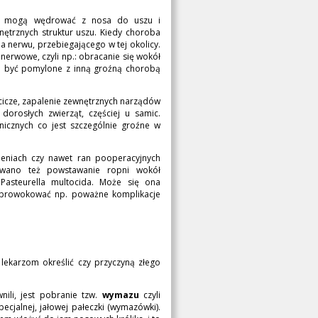
e mogą wędrować z nosa do uszu i
trznych struktur uszu. Kiedy choroba
 nerwu, przebiegającego w tej okolicy.
erwowe, czyli np.: obracanie się wokół
ogą być pomylone z inną groźną chorobą
cicze, zapalenie zewnętrznych narządów
 dorosłych zwierząt, częściej u samic.
icznych co jest szczególnie groźne w
eniach czy nawet ran pooperacyjnych
sywano też powstawanie ropni wokół
asteurella multocida. Może się ona
y prowokować np. poważne komplikacje
ekarzom określić czy przyczyną złego
ili, jest pobranie tzw.
wymazu
czyli
cjalnej, jałowej pałeczki (wymazówki).