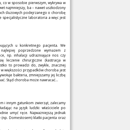
, co w sposobie pierwszym, wykrywa w
wet najmniejszy, ba – nawet uszkodzony
onach śluzowych podejrzanego o chorobę
e specjalistyczne laboratoria a więc jest
pujących u konkretnego pacjenta. We
, najlepiej poprzedzone wymazem z
 np. inhalacji udrażniające nos czy
ę leczenie chirurgiczne (kastracja w
stko to prowadzi do, zwykle, znacznej
e w większości przypadków choroba jest
ywołuje bakteria, zmniejszamy jej liczbę
ować. Stąd choroba może nawracać...
iom i innym gatunkom zwierząt, zalecamy
dając na język ludzki: właściciele po
adnie umyć ręce. Najważniejszą jednak
e (np. Domestosem) klatki pacjenta oraz