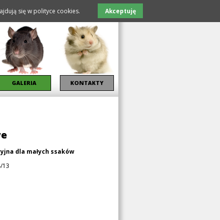
jdują się w polityce cookies.
Akceptuję
GALERIA
KONTAKTY
we
yjna dla małych ssaków
4/13