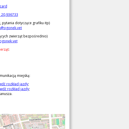
Vcard
, 20,936733
 pytania dotyczące grafiku itp)
a@ogonek.vet
ących zwierząt bezpośrednio)
gonek.vet
ierząt
:
unikacją miejską:
dź rozkład jazdy
;
wdź rozkład jazdy
;
Janusza.