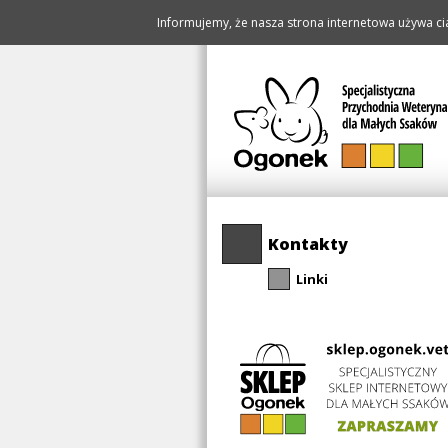
Informujemy, że nasza strona internetowa używa cia
Pomiń
Kontakty
nawigację
Linki