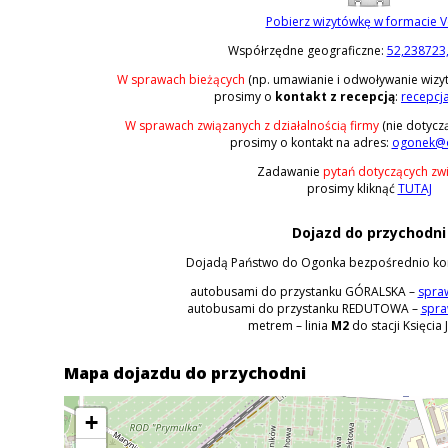
Pobierz wizytówkę w formacie 
Współrzędne geograficzne:
52,238723
W sprawach bieżących
(np. umawianie i odwoływanie wizyt,
prosimy o
kontakt z recepcją
:
recepcj
W sprawach związanych z działalnością firmy
(nie dotycz
prosimy o kontakt na adres:
ogonek@o
Zadawanie
pytań dotyczących zw
prosimy kliknąć
TUTAJ
Dojazd do przychodni
Dojadą Państwo do Ogonka bezpośrednio kom
autobusami do przystanku GÓRALSKA –
spraw
autobusami do przystanku REDUTOWA –
spra
metrem – linia
M2
do stacji Księcia 
Mapa dojazdu do przychodni
+