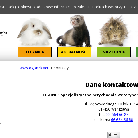
steczek (cookies). Dodatkowe informacje o zakresie i celu ich wykorzystania zna
Pomiń nawigację
LECZNICA
AKTUALNOŚCI
NIEZBĘDNIK
www.ogonek.vet
Kontakty
Dane kontakto
OGONEK Specjalistyczna przychodnia weterynar
ul. Krępowieckiego 10 lok. U-1
01-456 Warszawa
tel.:
22 664 66 88
tel. kom.:
66 664 66 88