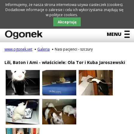
Informujemy, że nasza strona internetowa używa ciasteczek (cookies).
Dodatkowe informacje o zakresie i celu ich wykorzystania znajdują się
w polityce cookies.
Pomiń
nawigację
LECZNICA
AKTUALNOŚCI
NIEZBĘDNIK
GALERIA
KONTAKTY
Akceptuję
MENU
www.ogonek.vet
Galeria
Nasi pacjenci - szczury
Pomiń
Galeria
nawigację
Lili, Baton i Ami - właściciele: Ola Tor i Kuba Jaroszewski
Podziękowania
Chomiki
Króliki
Tchórzofretki
Szczury
Szynszyle
Świnki morskie
Inne