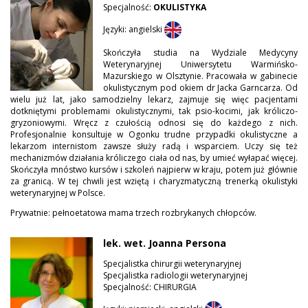
Specjalność:
OKULISTYKA
Języki: angielski
Skończyła studia na Wydziale Medycyny
Weterynaryjnej Uniwersytetu Warmińsko-
Mazurskiego w Olsztynie. Pracowała w gabinecie
okulistycznym pod okiem dr Jacka Garncarza. Od
wielu już lat, jako samodzielny lekarz, zajmuje się więc pacjentami
dotkniętymi problemami okulistycznymi, tak psio-kocimi, jak króliczo-
gryzoniowymi. Wręcz z czułością odnosi się do każdego z nich.
Profesjonalnie konsultuje w Ogonku trudne przypadki okulistyczne a
lekarzom internistom zawsze służy radą i wsparciem. Uczy się też
mechanizmów działania króliczego ciała od nas, by umieć wyłapać więcej.
Skończyła mnóstwo kursów i szkoleń najpierw w kraju, potem już głównie
za granicą. W tej chwili jest wziętą i charyzmatyczną trenerką okulistyki
weterynaryjnej w Polsce.
Prywatnie: pełnoetatowa mama trzech rozbrykanych chłopców.
lek. wet. Joanna Persona
Specjalistka chirurgii weterynaryjnej
Specjalistka radiologii weterynaryjnej
Specjalność: CHIRURGIA