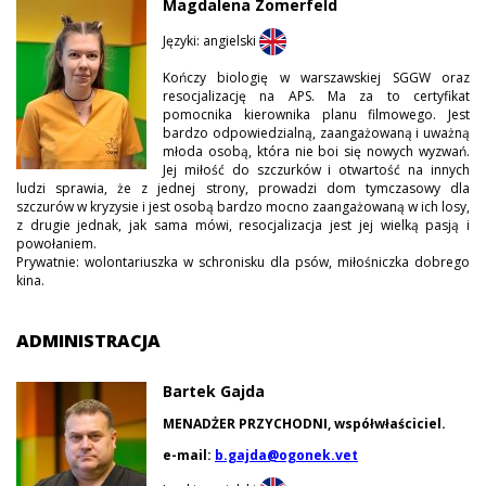
Magdalena Zomerfeld
Języki: angielski
Kończy biologię w warszawskiej SGGW oraz
resocjalizację na APS. Ma za to certyfikat
pomocnika kierownika planu filmowego. Jest
bardzo odpowiedzialną, zaangażowaną i uważną
młoda osobą, która nie boi się nowych wyzwań.
Jej miłość do szczurków i otwartość na innych
ludzi sprawia, że z jednej strony, prowadzi dom tymczasowy dla
szczurów w kryzysie i jest osobą bardzo mocno zaangażowaną w ich losy,
z drugie jednak, jak sama mówi, resocjalizacja jest jej wielką pasją i
powołaniem.
Prywatnie: wolontariuszka w schronisku dla psów, miłośniczka dobrego
kina.
ADMINISTRACJA
Bartek Gajda
MENADŻER PRZYCHODNI, współwłaściciel.
e-mail:
b.gajda@ogonek.vet