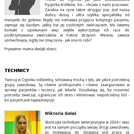
fryzjerka królików, bo... chciała z nami pracować.
Zarabia na życie także strzygąc psy. Jest naszą
dobrą duszą i ultra szybką specjalistką od
maszynki do golenia. Nigdy nie odmawia przyjęcia kolejnego pacjenta,
zajmuje się każdym, jakby był jej osobistym zwierzęciem. Ma świetny
kontakt z opiekunami więc zwykle wykorzystuje ich ręce do
podtrzymywania zwierzaków w trakcie strzyżeń. Wesoła, zawsze
uśmiechnięta, nigdy nie zmęczona - jak ona to robi?
Prywatnie: mama dwójki dzieci.
TECHNICY
Tworzą w Ogonku oddzielną, schowaną trochą z tyłu, ale jakże potrzebną
grupę zawodową. Są równie profesjonalni i równie zaangażowani w
sprawy pacjentów i lecznicy, jak lekarki. Doszkalają się, by rozumieć
potrzeby zwierząt, ograniczać ich stres i eliminować niepotrzebny ból -
bo pacjent jest najważniejszy!
Wiktoria Gołaś
Skończyła technikum weterynaryjne w 2024 r więc
jest na samym początku swojej drogi zawodowej.
Jej motywacją do działania jest praca ze