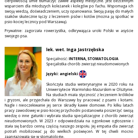
cierpliwością umie tłumaczyć zawiłe aspekty medyczne. Jest bezcennym
wsparciem dla młodszych koleżanek i kolegów po fachu. Wspomaga ich
swoją wiedzą, doświadczeniem, uczy opanowania. Swoją pasję do małych
ssaków skutecznie łączy z leczeniem psów i kotów (można ją spotkać w
psio-kociej lecznicy pod Warszawą).
Prywatnie: zagorzała rowerzystka, odkrywająca uroki Polski w asyście
swojego psa.
lek. wet. Inga Jastrzębska
Specjalność:
INTERNA, STOMATOLOGIA
Specjalistka chorób zwierząt nieudomowionych
Języki: angielski
Skończyła studia weterynaryjne w 2020 roku na
Uniwersytecie Warmińsko-Mazurskim w Olsztynie.
Na studiach miała styczność z leczeniem królików
i gryzoni, ale przyjechała do Warszawy by pracować z psami i kotami.
Nagle i nieoczekiwanie jej serce skradły kawie domowe. Po kilku latach
pracy zawodowej w psio-kociej przychodni postanowiła poszerzyć swoją
wiedzę o inne gatunki i wybrała studia specjalizacyjne z chorób zwierząt
nieudomowionych. W 2023 r odpowiedziała na ogonkowe ogłoszenie i
stała się bardzo cenną częścią naszego zespołu. Jej empatia dla zwierząt
potrafi mobilizować ją do wielkich poświęceń. W tej chwili mocno
zaangażowała się w stomatologię.