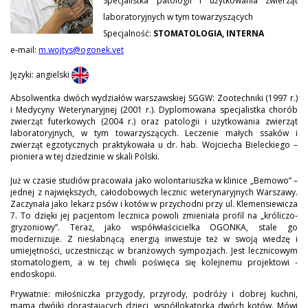
Specjalistka patologii i użytkowania zwierząt
laboratoryjnych w tym towarzyszących
Specjalność:
STOMATOLOGIA, INTERNA
e-mail:
m.wojtys@ogonek.vet
Języki: angielski
Absolwentka dwóch wydziałów warszawskiej SGGW: Zootechniki (1997 r.)
i Medycyny Weterynaryjnej (2001 r.). Dyplomowana specjalistka chorób
zwierząt futerkowych (2004 r.) oraz patologii i użytkowania zwierząt
laboratoryjnych, w tym towarzyszących. Leczenie małych ssaków i
zwierząt egzotycznych praktykowała u dr. hab. Wojciecha Bieleckiego –
pioniera w tej dziedzinie w skali Polski.
Już w czasie studiów pracowała jako wolontariuszka w klinice „Bemowo” –
jednej z największych, całodobowych lecznic weterynaryjnych Warszawy.
Zaczynała jako lekarz psów i kotów w przychodni przy ul. Klemensiewicza
7. To dzięki jej pacjentom lecznica powoli zmieniała profil na „króliczo-
gryzoniowy”. Teraz, jako współwłaścicielka OGONKA, stale go
modernizuje. Z niesłabnącą energią inwestuje też w swoją wiedzę i
umiejętności, uczestnicząc w branżowych sympozjach. Jest lecznicowym
stomatologiem, a w tej chwili poświęca się kolejnemu projektowi -
endoskopii.
Prywatnie: miłośniczka przygody, przyrody, podróży i dobrej kuchni,
mama dwójki dorastających dzieci, współlokatorka dwóch kotów. Mówi