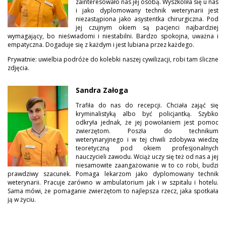
zainteresowało nas jej osobą. Wyszkoliła się u nas
i jako dyplomowany technik weterynarii jest
niezastąpiona jako asystentka chirurgiczna. Pod
jej czujnym okiem są pacjenci najbardziej
wymagający, bo nieświadomi i niestabilni. Bardzo spokojna, uważna i
empatyczna. Dogaduje się z każdym i jest lubiana przez każdego.
Prywatnie: uwielbia podróże do kolebki naszej cywilizacji, robi tam śliczne
zdjęcia.
Sandra Załoga
Trafiła do nas do recepcji. Chciała zająć się
kryminalistyką albo być policjantką. Szybko
odkryła jednak, że jej powołaniem jest pomoc
zwierzętom. Poszła do technikum
weterynaryjnego i w tej chwili zdobywa wiedzę
teoretyczną pod okiem profesjonalnych
nauczycieli zawodu. Wciąż uczy się też od nas a jej
niesamowite zaangażowanie w to co robi, budzi
prawdziwy szacunek. Pomaga lekarzom jako dyplomowany technik
weterynarii. Pracuje zarówno w ambulatorium jak i w szpitalu i hotelu.
Sama mówi, że pomaganie zwierzętom to najlepsza rzecz, jaka spotkała
ją w życiu.