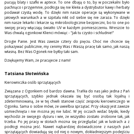
pucują blaty i szafki w aptece. To one dbają o to, by w poczekalni było
pachnąco i przyjemnie, podłoga się nie kleiła a dystrybutor kawy i herbaty
podawał czystą wodę. To dzięki nim nasze operacje są wykonywane w
jałowych warunkach a w szpitalu nikt od siebie się nie zaraża. To dzięki
nim nasze lekarki i lekarze są mikrobiologicznie bezpieczni, bo to one po
swojej pracy włączają światło UV w każdym pomieszczeniu. Wreszcie to
Was chwalą ogonkowi Klienci mówiąc - "Jak tu czysto i schludnie!"
Drogie Panie. Jest Was zawsze cztery do pięciu. Choć nie chcecie się
pokazywać publicznie, my cenimy Was i Waszą pracę tak samo, jak naszą
własną. Bez Was Ogonek nie byłby taki sam.
Dziękujemy Wam, że pracujecie z nami!
Tatsiana Słotwińska
Kierowniczka osób sprzątających
Związana z Ogonkiem od bardzo dawna. Trafiła do nas jako jedna z Pań
sprzątających, szybko jednak okazała się być osobą tak lojalną i
zdeterminowaną, że w tej chwili stanowi część zespołu kierowniczego w
Ogonku. Sama o sobie mówi, że uwielbia sprzątać. Przy okazji jest zawsze
uśmiechnięta i nie można jej nie lubić. W jej oczach widać błyski, kiedy
wychodzi ze swojego dyżuru i wie, że wszystko zostało zrobione tak, jak
trzeba. Po jej pracy w stołach można się przeglądać jak w lustrach a z
podłogi można jeść. Nawet najbardziej doświadczone z naszych pań
sprzątających dowiadują się od niej o nowym, dokładniejszym podejściu