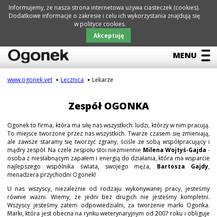
Informujemy, że nasza strona internetowa używa ciasteczek (cookies).
Dodatkowe informacje o zakresie i celu ich wykorzystania znajdują się
w polityce cookies.
Pomiń
nawigację
LECZNICA
AKTUALNOŚCI
NIEZBĘDNIK
GALERIA
KONTAKTY
Akceptuję
MENU
www.ogonek.vet
Lecznica
Lekarze
Pomiń
Lecznica
nawigację
Zespół OGONKA
Lekarze
Zakres usług
Ogonek to firma, która ma siłę nas wszystkich: ludzi, którzy w nim pracują.
Standardy
To miejsce tworzone przez nas wszystkich. Twarze czasem się zmieniają,
ale zawsze staramy się tworzyć zgrany, ściśle ze sobą współpracujący i
Grafik dyżurów
mądry zespół. Na czele zespołu stoi niezmiennie
Milena Wojtyś-Gajda
-
osoba z niesłabnącym zapałem i energią do działania, która ma wsparcie
Prezentacja
najlepszego wspólnika świata, swojego męża,
Bartosza Gajdy
,
menadżera przychodni Ogonek!
U nas wszyscy, niezależnie od rodzaju wykonywanej pracy, jesteśmy
równie ważni. Wiemy, że jedni bez drugich nie jesteśmy kompletni.
Wszyscy jesteśmy zatem odpowiedzialni, za tworzenie marki Ogonka.
Marki, która jest obecna na rynku weterynaryjnym od 2007 roku i obliguje