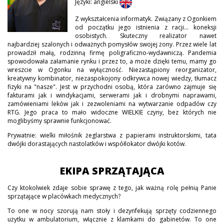
Języki: angielski
Z wykształcenia informatyk. Związany z Ogonkiem
od początku jego istnienia z racji... koneksji
osobistych. Skuteczny realizator nawet
najbardziej szalonych i odważnych pomysłów swojej żony. Przez wiele lat
prowadził małą, rodzinną firmę poligraficzno-wydawniczą. Pandemia
spowodowała załamanie rynku i przez to, a może dzięki temu, mamy go
wreszcie w Ogonku na wyłączność. Niezastąpiony reorganizator,
kreatywny kombinator, niezaspokojony odkrywca nowej wiedzy, tłumacz
fizyki na "nasze". Jest w przychodni osobą, która zarówno zajmuje się
fakturami jak i windykacjami, serwerami jak i drobnymi naprawami,
zamówieniami leków jak i zezwoleniami na wytwarzanie odpadów czy
RTG. Jego praca to mało widoczne WIELKIE czyny, bez których nie
moglibyśmy sprawnie funkcjonować.
Prywatnie: wielki miłośnik żeglarstwa z papierami instruktorskimi, tata
dwójki dorastających nastolatków i współlokator dwójki kotów.
EKIPA SPRZĄTAJĄCA
Czy ktokolwiek zdaje sobie sprawę z tego, jak ważną rolę pełnią Panie
sprzątające w placówkach medycznych?
To one w nocy szorują nam stoły i dezynfekują sprzęty codziennego
użytku w ambulatorium, włącznie z klamkami do gabinetów. To one