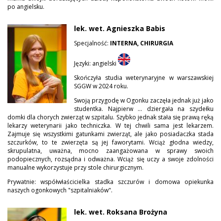
po angielsku.
lek. wet. Agnieszka Babis
Specjalność:
INTERNA, CHIRURGIA
Języki: angielski
Skończyła studia weterynaryjne w warszawskiej
SGGW w 2024 roku.
Swoją przygodę w Ogonku zaczęła jednak już jako
studentka. Najpierw ... dziergała na szydełku
domki dla chorych zwierząt w szpitalu. Szybko jednak stała się prawą ręką
lekarzy weterynarii jako techniczka. W tej chwili sama jest lekarzem.
Zajmuje się wszystkimi gatunkami zwierząt, ale jako posiadaczka stada
szczurków, to te zwierzęta są jej faworytami. Wciąż głodna wiedzy,
skrupulatna, uważna, mocno zaangażowana w sprawy swoich
podopiecznych, rozsądna i odważna. Wciąż się uczy a swoje zdolności
manualne wykorzystuje przy stole chirurgicznym.
Prywatnie: współwłaścicielka stadka szczurów i domowa opiekunka
naszych ogonkowych "szpitalniaków".
lek. wet. Roksana Brożyna