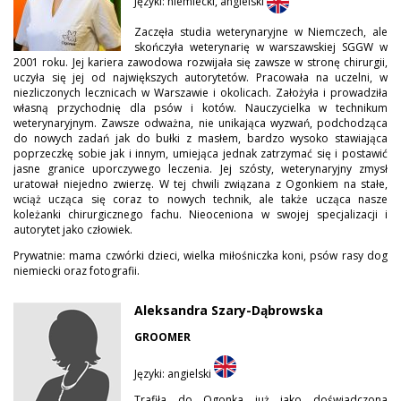
Języki: niemiecki, angielski
Zaczęła studia weterynaryjne w Niemczech, ale
skończyła weterynarię w warszawskiej SGGW w
2001 roku. Jej kariera zawodowa rozwijała się zawsze w stronę chirurgii,
uczyła się jej od największych autorytetów. Pracowała na uczelni, w
niezliczonych lecznicach w Warszawie i okolicach. Założyła i prowadziła
własną przychodnię dla psów i kotów. Nauczycielka w technikum
weterynaryjnym. Zawsze odważna, nie unikająca wyzwań, podchodząca
do nowych zadań jak do bułki z masłem, bardzo wysoko stawiająca
poprzeczkę sobie jak i innym, umiejąca jednak zatrzymać się i postawić
jasne granice uporczywego leczenia. Jej szósty, weterynaryjny zmysł
uratował niejedno zwierzę. W tej chwili związana z Ogonkiem na stałe,
wciąż ucząca się coraz to nowych technik, ale także ucząca nasze
koleżanki chirurgicznego fachu. Nieoceniona w swojej specjalizacji i
autorytet jako człowiek.
Prywatnie: mama czwórki dzieci, wielka miłośniczka koni, psów rasy dog
niemiecki oraz fotografii.
Aleksandra Szary-Dąbrowska
GROOMER
Języki: angielski
Trafiła do Ogonka już jako doświadczona