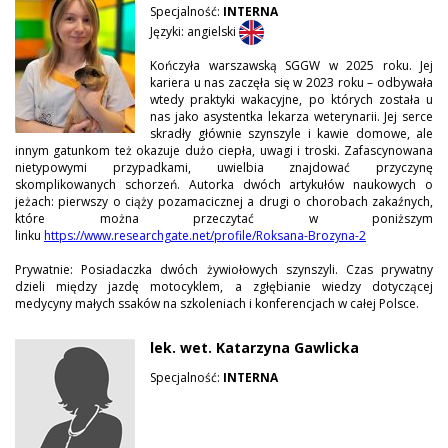
Specjalność:
INTERNA
Języki: angielski
Kończyła warszawską SGGW w 2025 roku. Jej
kariera u nas zaczęła się w 2023 roku – odbywała
wtedy praktyki wakacyjne, po których została u
nas jako asystentka lekarza weterynarii. Jej serce
skradły głównie szynszyle i kawie domowe, ale
innym gatunkom też okazuje dużo ciepła, uwagi i troski. Zafascynowana
nietypowymi przypadkami, uwielbia znajdować przyczynę
skomplikowanych schorzeń. Autorka dwóch artykułów naukowych o
jeżach: pierwszy o ciąży pozamacicznej a drugi o chorobach zakaźnych,
które można przeczytać w poniższym
linku
https://www.researchgate.net/profile/Roksana-Brozyna-2
Prywatnie: Posiadaczka dwóch żywiołowych szynszyli. Czas prywatny
dzieli między jazdę motocyklem, a zgłębianie wiedzy dotyczącej
medycyny małych ssaków na szkoleniach i konferencjach w całej Polsce.
lek. wet. Katarzyna Gawlicka
Specjalność:
INTERNA