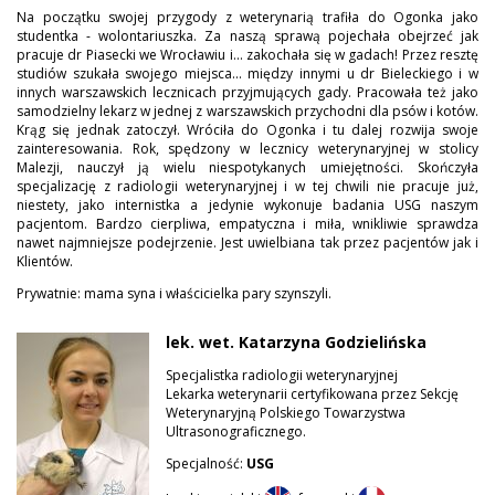
Na początku swojej przygody z weterynarią trafiła do Ogonka jako
studentka - wolontariuszka. Za naszą sprawą pojechała obejrzeć jak
pracuje dr Piasecki we Wrocławiu i... zakochała się w gadach! Przez resztę
studiów szukała swojego miejsca... między innymi u dr Bieleckiego i w
innych warszawskich lecznicach przyjmujących gady. Pracowała też jako
samodzielny lekarz w jednej z warszawskich przychodni dla psów i kotów.
Krąg się jednak zatoczył. Wróciła do Ogonka i tu dalej rozwija swoje
zainteresowania. Rok, spędzony w lecznicy weterynaryjnej w stolicy
Malezji, nauczył ją wielu niespotykanych umiejętności. Skończyła
specjalizację z radiologii weterynaryjnej i w tej chwili nie pracuje już,
niestety, jako internistka a jedynie wykonuje badania USG naszym
pacjentom. Bardzo cierpliwa, empatyczna i miła, wnikliwie sprawdza
nawet najmniejsze podejrzenie. Jest uwielbiana tak przez pacjentów jak i
Klientów.
Prywatnie: mama syna i właścicielka pary szynszyli.
lek. wet. Katarzyna Godzielińska
Specjalistka radiologii weterynaryjnej
Lekarka weterynarii certyfikowana przez Sekcję
Weterynaryjną Polskiego Towarzystwa
Ultrasonograficznego.
Specjalność:
USG