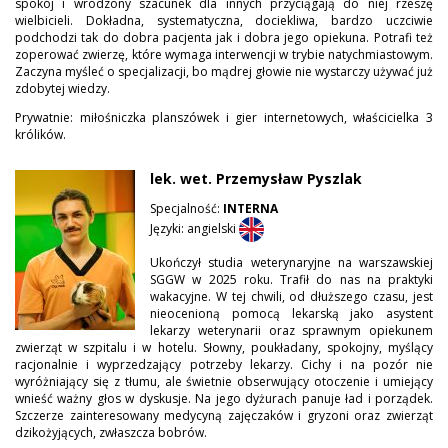
spokój i wrodzony szacunek dla innych przyciągają do niej rzeszę
wielbicieli. Dokładna, systematyczna, dociekliwa, bardzo uczciwie
podchodzi tak do dobra pacjenta jak i dobra jego opiekuna. Potrafi też
zoperować zwierzę, które wymaga interwencji w trybie natychmiastowym.
Zaczyna myśleć o specjalizacji, bo mądrej głowie nie wystarczy używać już
zdobytej wiedzy.
Prywatnie: miłośniczka planszówek i gier internetowych, właścicielka 3
królików.
lek. wet. Przemysław Pyszlak
Specjalność:
INTERNA
Języki: angielski
Ukończył studia weterynaryjne na warszawskiej
SGGW w 2025 roku. Trafił do nas na praktyki
wakacyjne. W tej chwili, od dłuższego czasu, jest
nieocenioną pomocą lekarską jako asystent
lekarzy weterynarii oraz sprawnym opiekunem
zwierząt w szpitalu i w hotelu. Słowny, poukładany, spokojny, myślący
racjonalnie i wyprzedzający potrzeby lekarzy. Cichy i na pozór nie
wyróżniający się z tłumu, ale świetnie obserwujący otoczenie i umiejący
wnieść ważny głos w dyskusje. Na jego dyżurach panuje ład i porządek.
Szczerze zainteresowany medycyną zajęczaków i gryzoni oraz zwierząt
dzikożyjących, zwłaszcza bobrów.