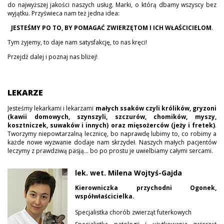
do najwyższej jakości naszych usług. Marki, o którą dbamy wszyscy bez
wyjątku. Przyświeca nam też jedna idea:
JESTEŚMY PO TO, BY POMAGAĆ ZWIERZĘTOM I ICH WŁAŚCICIELOM
.
Tym żyjemy, to daje nam satysfakcję, to nas kręci!
Przejdź dalej i poznaj nas bliżej!
LEKARZE
Jesteśmy lekarkami i lekarzami
małych ssaków czyli królików, gryzoni
(kawii domowych, szynszyli, szczurów, chomików, myszy,
kosztniczek, suwaków i innych) oraz mięsożerców (jeży i fretek)
.
Tworzymy niepowtarzalną lecznicę, bo naprawdę lubimy to, co robimy a
każde nowe wyzwanie dodaje nam skrzydeł. Naszych małych pacjentów
leczymy z prawdziwą pasją... bo po prostu je uwielbiamy całymi sercami.
lek. wet. Milena Wojtyś-Gajda
Kierowniczka przychodni Ogonek,
współwłaścicielka.
Specjalistka chorób zwierząt futerkowych