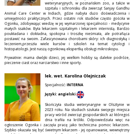
weterynaryjnych, w poznańskim zoo, a także w
szpitalu i schronisku dla zwierząt Sanjay Gandhu
Animal Care Center w Indiach, gdzie nabyła dużo doświadczenia i
umiejętności praktycznych. Przez ostatni rok studiów często gościła w
Ogonku, zdobywając wiedzę w jej wymarzonej specjalności - medycynie
małych ssaków. Była lekarzem szpitalnym i lekarzem internistą. Bardzo
poukładana i dokładna, spokojna i troszkę nieśmiała, ale potrafiąca
postawić na swoim. Zafascynowana chorobami skóry: ich diagnostyką i
leczeniem,przeszła wiele kursów i szkoleń na temat cytologi i
histopatologii. Jest naszą ogonkową ekspertką obsługi mikroskopu.
Prywatnie: mama dwójki dzieci, jej wielkim hobby są dalekie podróże,
pieczenie ciast oraz narciarstwo i inne sporty.
lek. wet. Karolina Olejniczak
Specjalność:
INTERNA
Języki: angielski
Skończyła studia weterynaryjne w Olsztynie w
2023 roku. Na studiach szukała swojego miejsca
pracy wśród zwierząt gospodarskich aż któregoś
dnia trafiła na króliki. Odpowiedziała więc na
ogłoszenie Ogonka i zaczęła pracę jako techniczna pomoc lekarzom.
Szybko okazała się być świetnym lekarzem - jej opanowanie, wewnętrzny