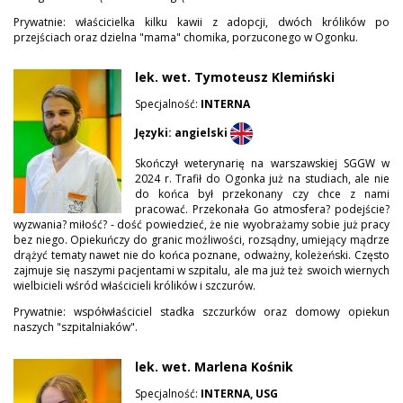
Prywatnie: właścicielka kilku kawii z adopcji, dwóch królików po
przejściach oraz dzielna "mama" chomika, porzuconego w Ogonku.
lek. wet. Tymoteusz Klemiński
Specjalność:
INTERNA
Języki: angielski
Skończył weterynarię na warszawskiej SGGW w
2024 r. Trafił do Ogonka już na studiach, ale nie
do końca był przekonany czy chce z nami
pracować. Przekonała Go atmosfera? podejście?
wyzwania? miłość? - dość powiedzieć, że nie wyobrażamy sobie już pracy
bez niego. Opiekuńczy do granic możliwości, rozsądny, umiejący mądrze
drążyć tematy nawet nie do końca poznane, odważny, koleżeński. Często
zajmuje się naszymi pacjentami w szpitalu, ale ma już też swoich wiernych
wielbicieli wśród właścicieli królików i szczurów.
Prywatnie: współwłaściciel stadka szczurków oraz domowy opiekun
naszych "szpitalniaków".
lek. wet. Marlena Kośnik
Specjalność:
INTERNA, USG