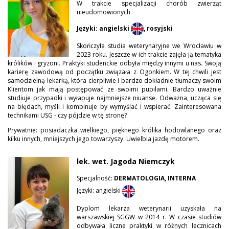
W trakcie specjalizacji chorób zwierząt
nieudomowionych
Języki: angielski
, rosyjski
Skończyła studia weterynaryjne we Wrocławiu w
2023 roku. Jeszcze w ich trakcie zajęła ją tematyka
królików i gryzoni. Praktyki studenckie odbyła między innymi u nas. Swoją
karierę zawodową od początku związała z Ogonkiem. W tej chwili jest
samodzielną lekarką, która cierpliwie i bardzo dokładnie tłumaczy swoim
Klientom jak mają postępować ze swoimi pupilami. Bardzo uważnie
studiuje przypadki i wyłapuje najmniejsze niuanse. Odważna, ucząca się
na błędach, myśli i kombinuje by wymyślać i wspierać. Zainteresowana
technikami USG - czy pójdzie w tę stronę?
Prywatnie: posiadaczka wielkiego, pięknego królika hodowlanego oraz
kilku innych, mniejszych jego towarzyszy. Uwielbia jazdę motorem.
lek. wet. Jagoda Niemczyk
Specjalność:
DERMATOLOGIA, INTERNA
Języki: angielski
Dyplom lekarza weterynarii uzyskała na
warszawskiej SGGW w 2014 r. W czasie studiów
odbywała liczne praktyki w różnych lecznicach