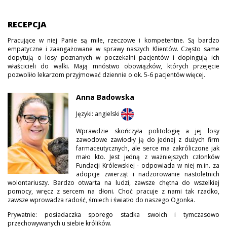
RECEPCJA
Pracujące w niej Panie są miłe, rzeczowe i kompetentne. Są bardzo
empatyczne i zaangażowane w sprawy naszych Klientów. Często same
dopytują o losy poznanych w poczekalni pacjentów i dopingują ich
właścicieli do walki. Mają mnóstwo obowiązków, których przejęcie
pozwoliło lekarzom przyjmować dziennie o ok. 5-6 pacjentów więcej.
Anna Badowska
Języki: angielski
Wprawdzie skończyła politologię a jej losy
zawodowe zawiodły ją do jednej z dużych firm
farmaceutycznych, ale serce ma zakróliczone jak
mało kto. Jest jedną z ważniejszych członków
Fundacji Królewskiej - odpowiada w niej m.in. za
adopcje zwierząt i nadzorowanie nastoletnich
wolontariuszy. Bardzo otwarta na ludzi, zawsze chętna do wszelkiej
pomocy, wręcz z sercem na dłoni. Choć pracuje z nami tak rzadko,
zawsze wprowadza radość, śmiech i światło do naszego Ogonka.
Prywatnie: posiadaczka sporego stadka swoich i tymczasowo
przechowywanych u siebie królików.