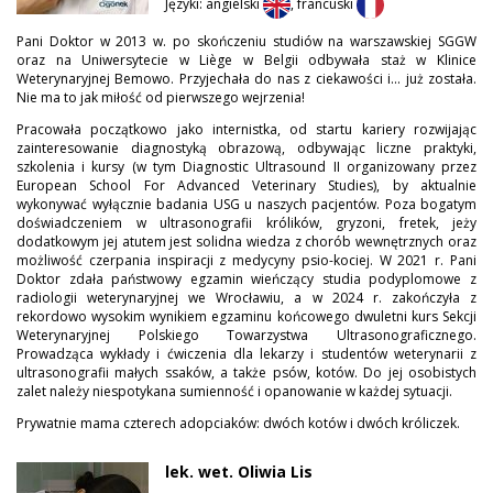
Języki: angielski
, francuski
Pani Doktor w 2013 w. po skończeniu studiów na warszawskiej SGGW
oraz na Uniwersytecie w Liège w Belgii odbywała staż w Klinice
Weterynaryjnej Bemowo. Przyjechała do nas z ciekawości i... już została.
Nie ma to jak miłość od pierwszego wejrzenia!
Pracowała początkowo jako internistka, od startu kariery rozwijając
zainteresowanie diagnostyką obrazową, odbywając liczne praktyki,
szkolenia i kursy (w tym Diagnostic Ultrasound II organizowany przez
European School For Advanced Veterinary Studies), by aktualnie
wykonywać wyłącznie badania USG u naszych pacjentów. Poza bogatym
doświadczeniem w ultrasonografii królików, gryzoni, fretek, jeży
dodatkowym jej atutem jest solidna wiedza z chorób wewnętrznych oraz
możliwość czerpania inspiracji z medycyny psio-kociej. W 2021 r. Pani
Doktor zdała państwowy egzamin wieńczący studia podyplomowe z
radiologii weterynaryjnej we Wrocławiu, a w 2024 r. zakończyła z
rekordowo wysokim wynikiem egzaminu końcowego dwuletni kurs Sekcji
Weterynaryjnej Polskiego Towarzystwa Ultrasonograficznego.
Prowadząca wykłady i ćwiczenia dla lekarzy i studentów weterynarii z
ultrasonografii małych ssaków, a także psów, kotów. Do jej osobistych
zalet należy niespotykana sumienność i opanowanie w każdej sytuacji.
Prywatnie mama czterech adopciaków: dwóch kotów i dwóch króliczek.
lek. wet. Oliwia Lis